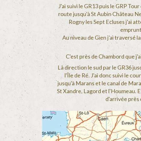
J'ai suivi le GR13 puis le GRP Tour
route jusqu'à St Aubin Château Ne
Rogny les Sept Ecluses j'ai
att
emprunta
Au niveau de Gien j'ai traversé l
C'est près de Chambord que j'ai 
Là direction le sud par le GR36 jus
l'Île de Ré. J'ai donc suivi le c
jusqu'à Marans et le canal de Maran
St Xandre, Lagord et l'Houmeau. Et 
d'arrivée près 