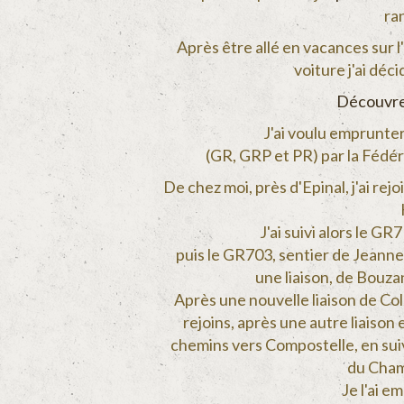
ra
Après être allé en vacances sur l
voiture j'ai déci
Découvre
J'ai voulu emprunter
(GR, GRP et PR) par la Fédé
De chez moi, près d'Epinal, j'ai rej
J'ai suivi alors le G
puis le GR703, sentier de Jeanne-
une liaison, de Bouz
Après une nouvelle liaison de Co
rejoins, après une autre liaison
chemins vers Compostelle, en sui
du Cham
Je l'ai e