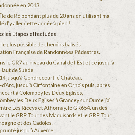
ndonnée en 2013.
'Île de Ré pendant plus de 20 ans en utilisant ma
dé d'y aller cette année à pied !
z les Etapes effectuées
 le plus possible de chemins balisés
ration Française de Randonnées Pédestres.
oins le GR7 au niveau du Canal de l'Est et ce jusqu'à
Haut de Suède.
R714 jusqu'à Gondrecourt le Château,
d'Arc, jusqu'à Cirfontaine en Ornois puis, après
ancourt à Colombey les Deux Eglises.
lombey les Deux Eglises à Grancey sur Ource j'ai
 entre Les Riceys et Athornay, le GR654, un des
vant le GRP Tour des Maquisards et le GRP Tour
pagne et des Cadoles.
mprunté jusqu'à Auxerre.