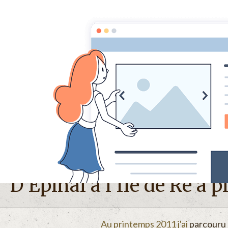
Randonner d'Épinal à l'Île de Ré
D'Epinal à l'Île de Ré à p
Au printemps 2011 j'ai
parcouru