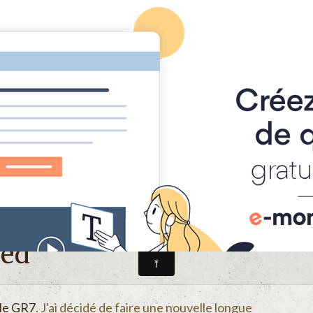
Page d'accueil
Livre d'or
Album
Contact
ied
 le GR7
. J'ai décidé de faire une nouvelle longue